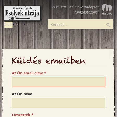
Ugrás
a XI. Kerületi Önkormányzat
a
támogatásával
tartalomra
Toggle
Esélyek
Ker
navigation
utcája
Küldés emailben
Az Ön email címe
*
Az Ön neve
Címzettek
*