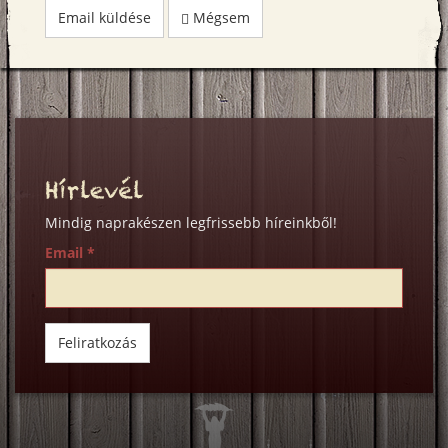
Email küldése
Mégsem
Hírlevél
Mindig naprakészen legfrissebb híreinkből!
Email
*
Feliratkozás