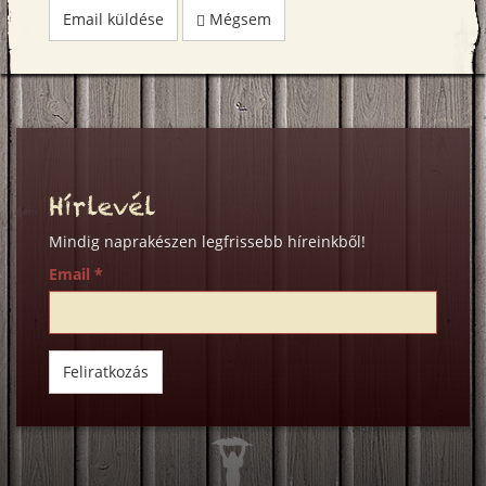
Email küldése
Mégsem
Hírlevél
Mindig naprakészen legfrissebb híreinkből!
Email
*
Feliratkozás