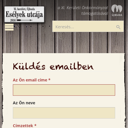
Ugrás
a XI. Kerületi Önkormányzat
a
támogatásával
tartalomra
Toggle
Esélyek
Ker
navigation
utcája
Küldés emailben
Az Ön email címe
*
Az Ön neve
Címzettek
*