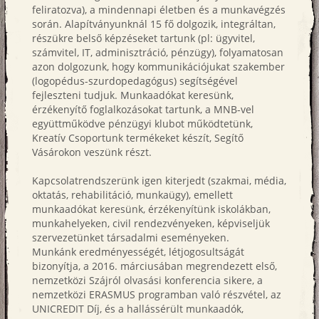
feliratozva), a mindennapi életben és a munkavégzés
során.
Alapítványunknál 15 fő dolgozik, integráltan,
részükre belső képzéseket tartunk (pl: ügyvitel,
számvitel, IT, adminisztráció, pénzügy), folyamatosan
azon dolgozunk, hogy kommunikációjukat szakember
(logopédus-szurdopedagógus) segítségével
fejleszteni tudjuk. Munkaadókat keresünk,
érzékenyítő foglalkozásokat tartunk, a MNB-vel
együttműködve pénzügyi klubot működtetünk,
Kreatív Csoportunk termékeket készít, Segítő
Vásárokon veszünk részt.
Kapcsolatrendszerünk igen kiterjedt (szakmai, média,
oktatás, rehabilitáció, munkaügy), emellett
munkaadókat keresünk, érzékenyítünk iskolákban,
munkahelyeken, civil rendezvényeken, képviseljük
szervezetünket társadalmi eseményeken
.
Munkánk eredményességét, létjogosultságát
bizonyítja, a 2016. márciusában megrendezett első,
nemzetközi Szájról olvasási konferencia sikere, a
nemzetközi ERASMUS programban való részvétel, az
UNICREDIT Díj, és a hallássérült munkaadók,