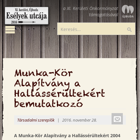
Ugrás
a XI. Kerületi Önkormányzat
a
támogatásával
tartalomra
Toggle
Esélyek
Ker
navigation
utcája
Munka-Kör
Alapítvány a
Hallássérültekért
bemutatkozó
Küldé
Társadalmi szereplők
| 2016. november 28.
emailbe
A Munka-Kör Alapítvány a Hallássérültekért 2004