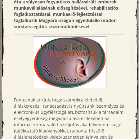
óta a súlyosan fogyatékos hallássérült emberek
munkavállalásának elősegítésével, rehabilitációs
foglalkoztatással, munkaerő-fejlesztéssel
foglalkozik Magyarországon egyedülálló módon
sorstárssegítők közreműködésével.
Fontosnak tartjuk, hogy számukra életviteli,
álláskeresési, tanácsadást is nyújtsunk (személyes és
elektronikus ügyfélszolgálat), biztosítsuk a társadalmi
esélyegyenlőség megvalósulása érdekében az
információkhoz való hozzájutás akadálymentességét
(tájékoztató kiadványokkal, naponta frissülő
álláslehetőségek videó-üzenetben jelnyelven és