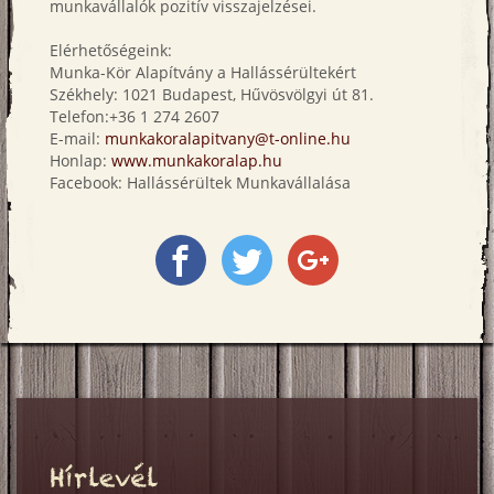
munkavállalók pozitív visszajelzései.
Elérhetőségeink:
Munka-Kör Alapítvány a Hallássérültekért
Székhely: 1021 Budapest, Hűvösvölgyi út 81.
Telefon:+36 1 274 2607
E-mail:
munkakoralapitvany@t-online.hu
Honlap:
www.munkakoralap.hu
Facebook: Hallássérültek Munkavállalása
Megosztás
Megosztás
Megosztás
a
a
a
Facebookon
Twitter-
Google+
en
on
Hírlevél