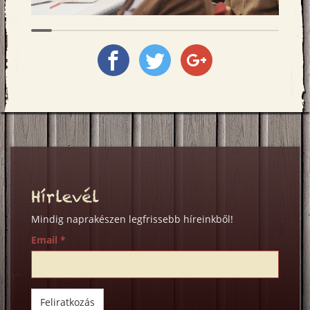
Megosztás
Megosztás
Megosztás
a
a
a
Facebookon
Twitter-
Google+
en
on
Hírlevél
Mindig naprakészen legfrissebb híreinkből!
Email
*
Feliratkozás