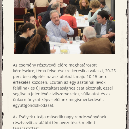
Az esemény résztvevői előre meghatározott
kérdésekre, téma felvetésekre keresik a választ, 20-25
perc beszélgetés az asztaloknál, majd 10-15 perc
értékelés közösen. Ezután az egy asztalnál lévők
felállnak és új asztaltársasághoz csatlakoznak, ezzel
segítve a jelenlévő civilszervezetek, vállalatok és az
önkormányzat képviselőinek megismerkedését,
együttgondolkodását.
Az Esélyek utcája második nagy rendezvényének
résztvevői az alábbi témavezetések mellett
tanácskoztak: