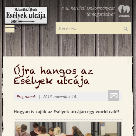
Ugrás
a XI. Kerületi Önkormányzat
a
támogatásával
tartalomra
Toggle
Esélyek
Ker
navigation
utcája
Újra hangos az
Esélyek utcája
Küldé
Programok
| 2016. november 16.
emailbe
Hogyan is zajlik az Esélyek utcáján egy world café?