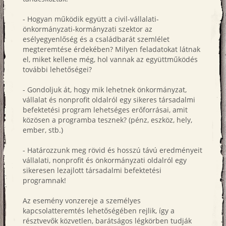
- Hogyan működik együtt a civil-vállalati-
önkormányzati-kormányzati szektor az
esélyegyenlőség és a családbarát szemlélet
megteremtése érdekében? Milyen feladatokat látnak
el, miket kellene még, hol vannak az együttműködés
további lehetőségei?
- Gondoljuk át, hogy mik lehetnek önkormányzat,
vállalat és nonprofit oldalról egy sikeres társadalmi
befektetési program lehetséges erőforrásai, amit
közösen a programba tesznek? (pénz, eszköz, hely,
ember, stb.)
- Határozzunk meg rövid és hosszú távú eredményeit
vállalati, nonprofit és önkormányzati oldalról egy
sikeresen lezajlott társadalmi befektetési
programnak!
Az esemény vonzereje a személyes
kapcsolatteremtés lehetőségében rejlik, így a
résztvevők közvetlen, barátságos légkörben tudják