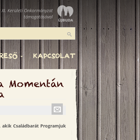
 XI. Kerületi Önkormányzat
támogatásával
Keresés
ERESŐ
KAPCSOLAT
 a Momentán
a
Küldés
emailben
, akik Családbarát Programjuk