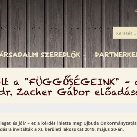
a
ÁRSADALMI SZEREPLŐK
PARTNERK
volt a "FÜGGŐSÉGEINK" –
 dr. Zacher Gábor előadás
eleget és jól? – ez a kérdés ihlette meg Újbuda Önkormányzatát
ásra invitálták a XI. kerületi lakosokat 2019. május 20-án.