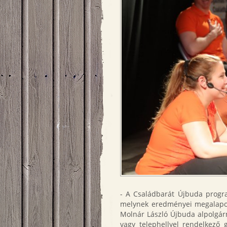
- A Családbarát Újbuda prog
melynek eredményei megalapozt
Molnár László Újbuda alpolgárm
vagy telephellyel rendelkező 