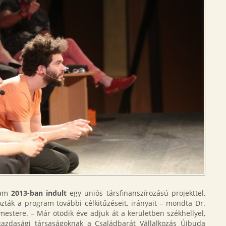
ram
2013-ban indult
egy uniós társfinanszírozású projekttel,
ák a program további célkitűzéseit, irányait – mondta Dr.
estere. – Már ötödik éve adjuk át a kerületben székhellyel,
gazdasági társaságoknak a Családbarát Vállalkozás Újbuda