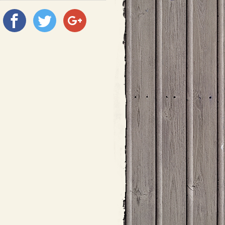
Megosztás
Megosztás
Megosztás
a
a
a
Facebookon
Twitter-
Google+
en
on