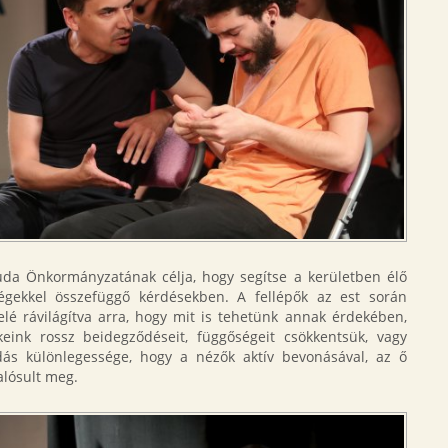
da Önkormányzatának célja, hogy segítse a kerületben élő
ségekkel összefüggő kérdésekben. A fellépők az est során
elé rávilágítva arra, hogy mit is tehetünk annak érdekében,
eink rossz beidegződéseit, függőségeit csökkentsük, vagy
dás különlegessége, hogy a nézők aktív bevonásával, az ő
alósult meg.