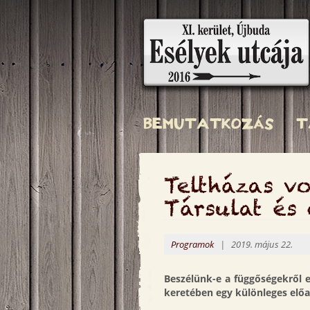
Ugrás
a
tartalomra
Esélyek
utcája
BEMUTATKOZÁS
T
Teltházas 
Társulat és
Programok
| 2019. május 22.
Beszélünk-e a függőségekről 
keretében egy különleges előad