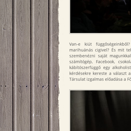
Van-e kiút függőségeinkből
marihuánás cigivel? És mit te
szembenézni saját magunkkal?
számítógép, Facebook, csoko
kábítószerfüggő egy alkoholis
kérdésekre kereste a választ 
Társulat izgalmas előadása a F