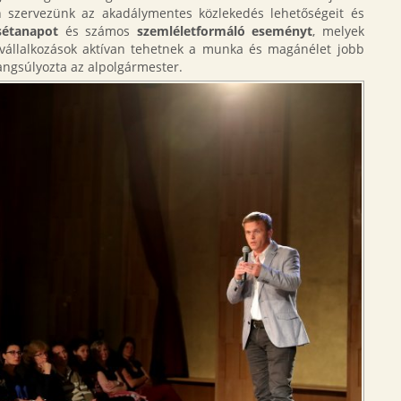
 szervezünk az akadálymentes közlekedés lehetőségeit és
sétanapot
és számos
szemléletformáló eseményt
, melyek
vállalkozások aktívan tehetnek a munka és magánélet jobb
ngsúlyozta az alpolgármester.