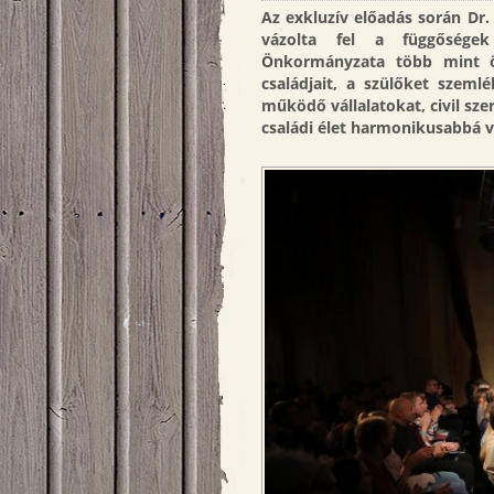
Az exkluzív előadás során Dr
vázolta fel a függőségek
Önkormányzata több mint öt
családjait, a szülőket
szemlé
működő vállalatokat, civil sze
családi élet harmonikusabbá 