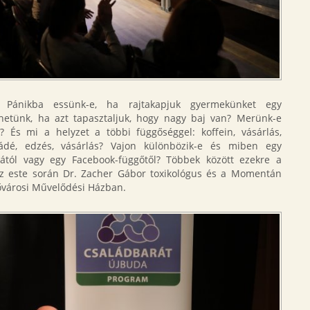
? Pánikba essünk-e, ha rajtakapjuk gyermekünket egy
hetünk, ha azt tapasztaljuk, hogy nagy baj van? Merünk-e
 És mi a helyzet a többi függőséggel: koffein, vásárlás,
ládé, edzés, vásárlás? Vajon különbözik-e és miben egy
tától vagy egy Facebook-függőtől? Többek között ezekre a
az este során Dr. Zacher Gábor toxikológus és a Momentán
ővárosi Művelődési Házban.