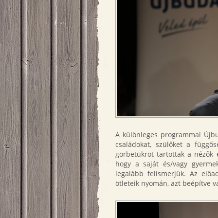
A különleges programmal Újbu
családokat, szülőket a függő
görbetükröt tartottak a nézők 
hogy a saját és/vagy gyermek
legalább felismerjük. Az előa
ötleteik nyomán, azt beépítve v