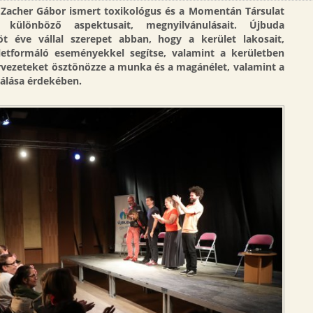
. Zacher Gábor ismert toxikológus és a Momentán Társulat
 különböző aspektusait, megnyilvánulásait. Újbuda
 éve vállal szerepet abban, hogy a kerület lakosait,
letformáló eseményekkel segítse
, valamint a kerületben
rvezeteket
ösztönözze a
munka és a magánélet, valamint a
válása érdekében.