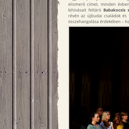
elismerő címet, minden évben
kihívásait feltáró
Babakocsis 
révén az újbudai családok és 
összehangolása érdekében – ha