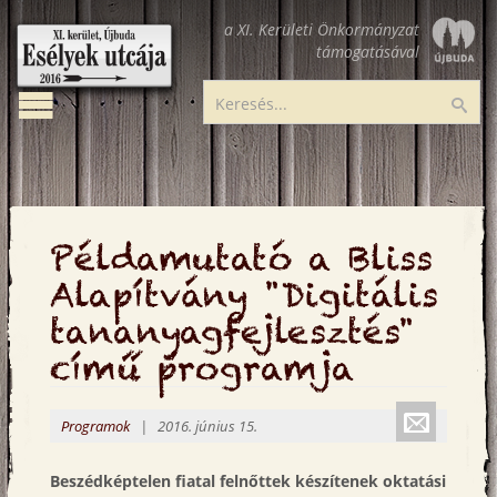
Ugrás
a XI. Kerületi Önkormányzat
a
támogatásával
tartalomra
Toggle
Esélyek
Ker
navigation
utcája
Példamutató a Bliss
Alapítvány "Digitális
tananyagfejlesztés"
című programja
Küldé
Programok
| 2016. június 15.
emailbe
Beszédképtelen fiatal felnőttek készítenek oktatási