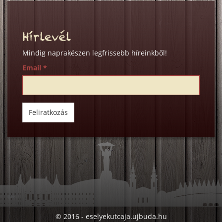
Facebookon
Twitter-
Google+
en
on
Hírlevél
Mindig naprakészen legfrissebb híreinkből!
Email
*
Feliratkozás
© 2016 - eselyekutcaja.ujbuda.hu