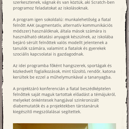
szerkesztenek, vágnak és van köztük, aki Scratch-ben
programoz feladatokat az iskolásoknak.
A program igen sokoldalú: munkalehetőség a fiatal
felnőtt AAK (
augmentatív, alternatív kommunikációs
módszer)
használóknak, általa mások számára is
használható oktatási anyagok készülnek, az iskolába
bejáró sérült felnőttek valós modellt jelentenek a
tanulók számára, valamint a fiatalok és gyerekek
szociális kapcsolatai is gazdagodnak.
Az idei programba főként hangszerek, sportágak és
közkedvelt foglalkozások, mint tűzoltó, rendőr, katona
kerültek be ezzel a műhelymunkával a tananyagba.
A projektzáró konferencián a fiatal beszédképtelen
felnőttek saját maguk tartottak előadást a témájukról,
melyeket önkéntesek hangjával szinkronizált
diabemutatók és a projektekben társtanáruk
kiegészítő megszólalásai segítettek.