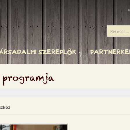
a
ÁRSADALMI SZEREPLŐK
PARTNERK
. programja
szköz