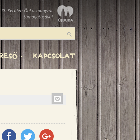
 XI. Kerületi Önkormányzat
támogatásával
Keresés
ERESŐ
KAPCSOLAT
Küldés
emailben