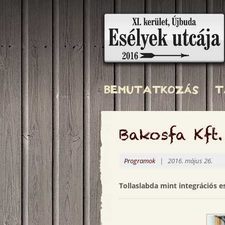
Ugrás
a
tartalomra
Esélyek
utcája
BEMUTATKOZÁS
T
Bakosfa Kft
Programok
| 2016. május 26.
Tollaslabda mint integrációs e