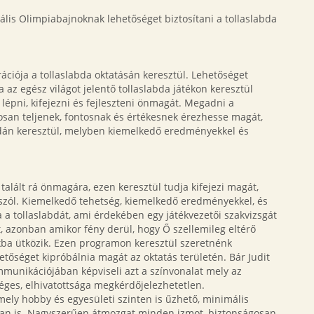
ális Olimpiabajnoknak lehetőséget biztosítani a tollaslabda
ációja a tollaslabda oktatásán keresztül. Lehetőséget
a az egész világot jelentő tollaslabda játékon keresztül
lépni, kifejezni és fejleszteni önmagát. Megadni a
osan teljenek, fontosnak és értékesnek érezhesse magát,
bdán keresztül, melyben kiemelkedő eredményekkel és
 talált rá önmagára, ezen keresztül tudja kifejezi magát,
szól. Kiemelkedő tehetség, kiemelkedő eredményekkel, és
 a tollaslabdát, ami érdekében egy játékvezetői szakvizsgát
tt, azonban amikor fény derül, hogy Ő szellemileg eltérő
akba ütközik. Ezen programon keresztül szeretnénk
hetőséget kipróbálnia magát az oktatás területén. Bár Judit
mmunikációjában képviseli azt a színvonalat mely az
ges, elhivatottsága megkérdőjelezhetetlen.
mely hobby és egyesületi szinten is űzhető, minimális
ban is. Nagyszerűen átmozgat minden izmot, biztonságosan