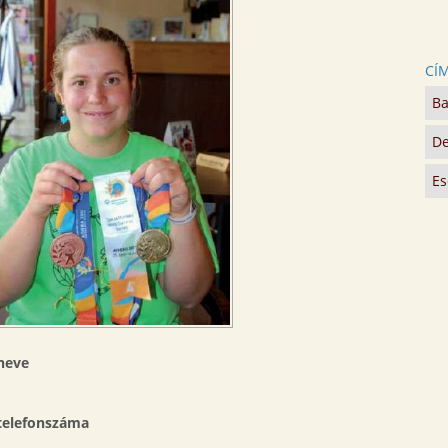
CÍ
Ba
De
Es
neve
 telefonszáma