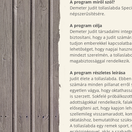
A program miről szól?
Demeter Judit tollaslabda Speci
népszerűsítésére.
A program célja
Demeter Judit társadalmi integr
biztosítani, hogy a Judit számár
tudjon emberekkel kapcsolatba 
lehetőséget, hogy napjai haszn
mindezt szerelmén, a tollasla
magabiztossággal rendelkezik.
A program részletes leírása
Judit élete a tollaslabda. Ebben
számára minden pillanat erről 
egyetlen vágya, hogy oktathassa
is szerzett. Sokfelé próbálkozo
adottságokkal rendelkezik, fal
elősegíteni azt, hogy kapjon le
szellemileg visszamaradott, ko
oktatáshoz, bemutatóhoz szüksé
A tollaslabda egy remek sport, 
eszközigénnyel, akár a szabad