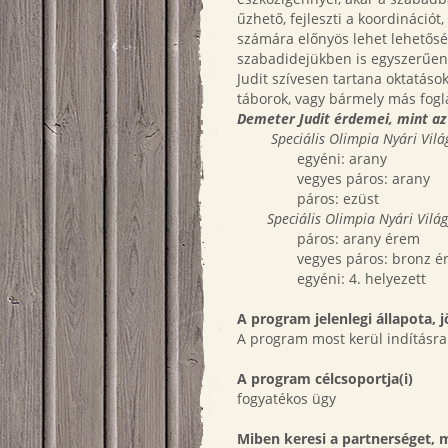
űzhető, fejleszti a koordinációt
számára előnyös lehet lehetőség
szabadidejükben is egyszerűen 
Judit szívesen tartana oktatáso
táborok, vagy bármely más fog
Demeter Judit érdemei, mint a
Speciális Olimpia Nyári Vilá
egyéni: arany
vegyes páros: arany
páros: ezüst
Speciális Olimpia Nyári Vilá
páros: arany érem
vegyes páros: bronz 
egyéni: 4. helyezett
A program jelenlegi állapota, j
A program most kerül indításra
A program célcsoportja(i)
fogyatékos ügy
Miben keresi a partnerséget,