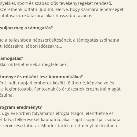
ényekkel, sport és szabadidős tevékenységeket rendező,
zeretnénk juttatni Juditot, elérve, hogy számára lehetőséget
utatására, oktatására, akár hosszabb távon is.
ósuljon meg a támogatás?
tna a tollaslabda népszerűsítésének, a támogatás szólhatna
eti időszakra, tábori időszakra…
/támogatás?
akkörök lehetnének a megfelelőek.
edménye és miként lesz kommunikálva?
t Judit napjait emberek között tölthetné, képviselve és
 a legfontosabb. Fontosnak és értékesnek érezhetné magát,
ósulna.
 program eredményt?
úgy év közben folyamatos elfoglaltságot jelenthetne ez
t látva felkéréseket kaphatna, akár saját csoportja, csapata
t szervezésű táborai. Mindez tartós eredményt biztosítana.