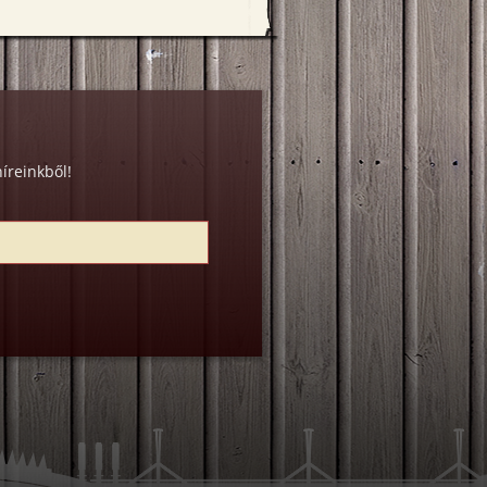
íreinkből!