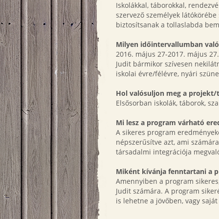
Iskolákkal, táborokkal, rendezv
szervező személyek látókörébe s
biztosítsanak a tollaslabda bem
Milyen időintervallumban val
2016. május 27-2017. május 27.
Judit bármikor szívesen nekilá
iskolai évre/félévre, nyári szün
Hol valósuljon meg a projekt
Elsősorban iskolák, táborok, sz
Mi lesz a program várható er
A sikeres program eredményekén
népszerűsítve azt, ami számára
társadalmi integrációja megval
Miként kívánja fenntartani a
Amennyiben a program sikeres, 
Judit számára. A program sikeré
is lehetne a jövőben, vagy sajá