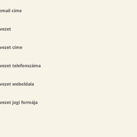
email címe
vezet
vezet címe
vezet telefonszáma
vezet w
eboldala
ezet jogi formája