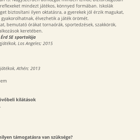
, reflexeket mindezt játékos, könnyed formában. Iskolák
et biztosítani ilyen oktatásra, a gyerekek jól érzik magukat,
gyakorolhatnak, élvezhetik a játék örömét.
kat, bemutató órákat tornaórák, sportedzések, szakkörök,
lalkozások keretében.
z
Érd SE sportolója
gjátékok, Los Angeles; 2015
gjátékok, Athén; 2013
érem
övőbeli kilátások
.
 milyen támogatásra van szüksége?