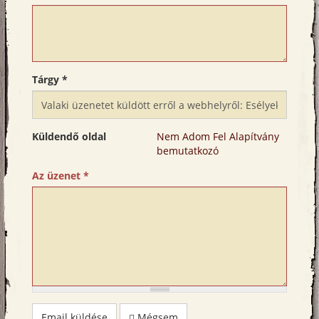
Tárgy
*
Küldendő oldal
Nem Adom Fel Alapítvány
bemutatkozó
Az üzenet
*
Email küldése
Mégsem