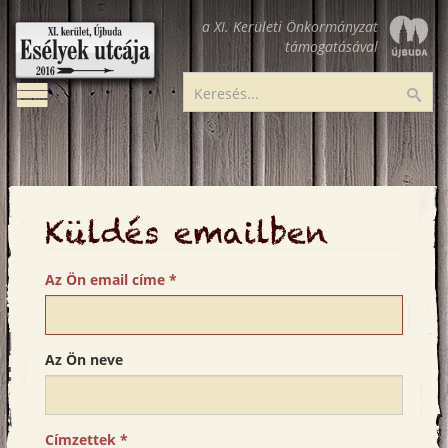
Ugrás
a XI. Kerületi Önkormányzat
a
támogatásával
tartalomra
Toggle
Esélyek
Ker
navigation
utcája
Küldés emailben
Az Ön email címe
*
Az Ön neve
Címzettek
*