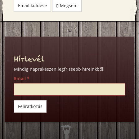
Email küldése
Mégsem
Hírlevél
Mindig naprakészen legfrissebb híreinkből!
Email
*
Feliratkozás