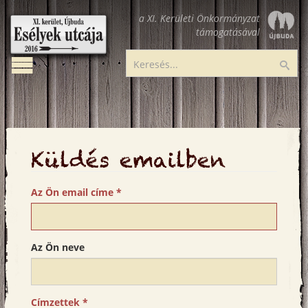
Ugrás
a XI. Kerületi Önkormányzat
a
támogatásával
tartalomra
Toggle
Esélyek
Ker
navigation
utcája
Küldés emailben
Az Ön email címe
*
Az Ön neve
Címzettek
*