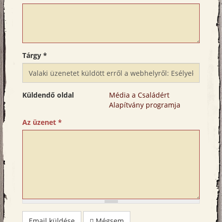
Tárgy
*
Küldendő oldal
Média a Családért
Alapítvány programja
Az üzenet
*
Email küldése
Mégsem