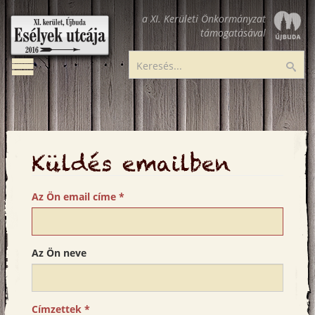
Ugrás
a XI. Kerületi Önkormányzat
a
támogatásával
tartalomra
Toggle
Esélyek
Ker
navigation
utcája
Küldés emailben
Az Ön email címe
*
Az Ön neve
Címzettek
*