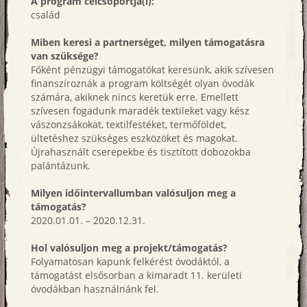
A program célcsoportja(i):
család
Miben keresi a partnerséget, milyen támogatásra
van szüksége?
Főként pénzügyi támogatókat keresünk, akik szívesen
finanszíroznák a program költségét olyan óvodák
számára, akiknek nincs keretük erre. Emellett
szívesen fogadunk maradék textileket vagy kész
vászonzsákokat, textilfestéket, termőföldet,
ültetéshez szükséges eszközöket és magokat.
Újrahasznált cserepekbe és tisztított dobozokba
palántázunk.
Milyen időintervallumban valósuljon meg a
támogatás?
2020.01.01. – 2020.12.31.
Hol valósuljon meg a projekt/támogatás?
Folyamatosan kapunk felkérést óvodáktól, a
támogatást elsősorban a kimaradt 11. kerületi
óvodákban használnánk fel.