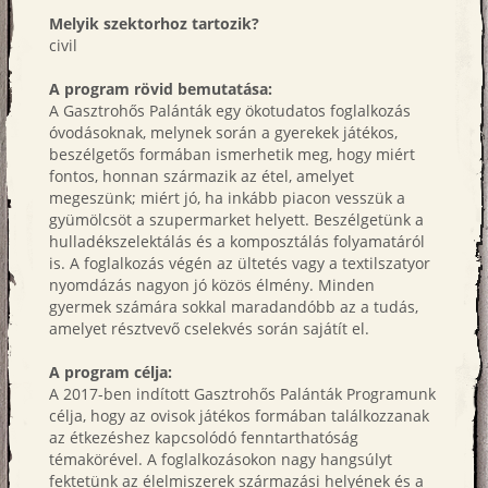
Melyik szektorhoz tartozik?
civil
A program rövid bemutatása:
A Gasztrohős Palánták egy ökotudatos foglalkozás
óvodásoknak, melynek során a gyerekek játékos,
beszélgetős formában ismerhetik meg, hogy miért
fontos, honnan származik az étel, amelyet
megeszünk; miért jó, ha inkább piacon vesszük a
gyümölcsöt a szupermarket helyett. Beszélgetünk a
hulladékszelektálás és a komposztálás folyamatáról
is. A foglalkozás végén az ültetés vagy a textilszatyor
nyomdázás nagyon jó közös élmény. Minden
gyermek számára sokkal maradandóbb az a tudás,
amelyet résztvevő cselekvés során sajátít el.
A program célja:
A 2017-ben indított Gasztrohős Palánták Programunk
célja, hogy az ovisok játékos formában találkozzanak
az étkezéshez kapcsolódó fenntarthatóság
témakörével. A foglalkozásokon nagy hangsúlyt
fektetünk az élelmiszerek származási helyének és a