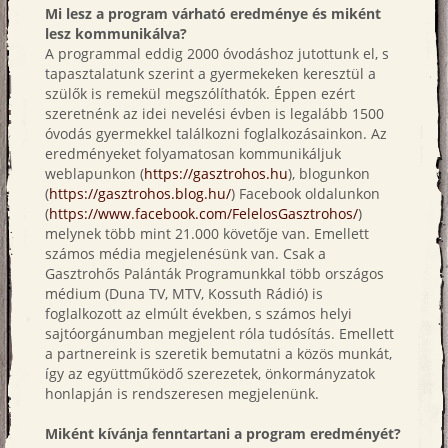
Mi lesz a program várható eredménye és miként
lesz kommunikálva?
A programmal eddig 2000 óvodáshoz jutottunk el, s
tapasztalatunk szerint a gyermekeken keresztül a
szülők is remekül megszólíthatók. Éppen ezért
szeretnénk az idei nevelési évben is legalább 1500
óvodás gyermekkel találkozni foglalkozásainkon. Az
eredményeket folyamatosan kommunikáljuk
weblapunkon (
https://gasztrohos.hu
), blogunkon
(
https://gasztrohos.blog.hu/
) Facebook oldalunkon
(
https://www.facebook.com/FelelosGasztrohos/
)
melynek több mint 21.000 követője van. Emellett
számos média megjelenésünk van. Csak a
Gasztrohős Palánták Programunkkal több országos
médium (Duna TV, MTV, Kossuth Rádió) is
foglalkozott az elmúlt években, s számos helyi
sajtóorgánumban megjelent róla tudósítás. Emellett
a partnereink is szeretik bemutatni a közös munkát,
így az együttműködő szerezetek, önkormányzatok
honlapján is rendszeresen megjelenünk.
Miként kívánja fenntartani a program eredményét?