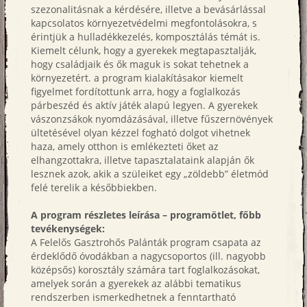
szezonalitásnak a kérdésére, illetve a bevásárlással
kapcsolatos környezetvédelmi megfontolásokra, s
érintjük a hulladékkezelés, komposztálás témát is.
Kiemelt célunk, hogy a gyerekek megtapasztalják,
hogy családjaik és ők maguk is sokat tehetnek a
környezetért. a program kialakításakor kiemelt
figyelmet fordítottunk arra, hogy a foglalkozás
párbeszéd és aktív játék alapú legyen. A gyerekek
vászonzsákok nyomdázásával, illetve fűszernövények
ültetésével olyan kézzel fogható dolgot vihetnek
haza, amely otthon is emlékezteti őket az
elhangzottakra, illetve tapasztalataink alapján ők
lesznek azok, akik a szüleiket egy „zöldebb” életmód
felé terelik a későbbiekben.
A program részletes leírása – programötlet, főbb
tevékenységek:
A Felelős Gasztrohős Palánták program csapata az
érdeklődő óvodákban a nagycsoportos (ill. nagyobb
középsős) korosztály számára tart foglalkozásokat,
amelyek során a gyerekek az alábbi tematikus
rendszerben ismerkedhetnek a fenntartható