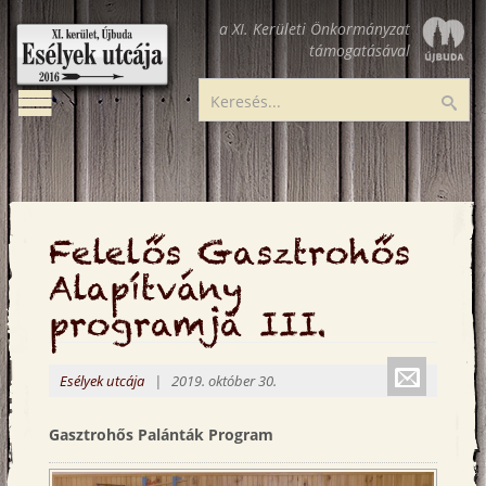
Ugrás
a XI. Kerületi Önkormányzat
a
támogatásával
tartalomra
Toggle
Esélyek
Ker
navigation
utcája
Felelős Gasztrohős
Alapítvány
programja III.
Küldé
Esélyek utcája
| 2019. október 30.
emailbe
Gasztrohős Palánták Program