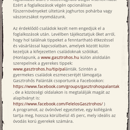
Ezért a foglalkozások végén opcionálisan
fűszernövényeket ültetünk joghurtos pohárba vagy
vászonzsákot nyomdázunk.
Az érdeklődő családok kezét nem engedjük el a
foglalkozások után. Levélben tájékoztatjuk őket arról,
hogy hol találnak tippeket a fenntartható étkezéssel
és vásárlással kapcsolatban, amelyek között külön
kezeljük a kifejezetten családoknak szólókat.
(Honlapunk, a
www.gasztrohos.hu
külön aloldalán
szerepelnek a gyerekes tippek:
www.gasztrohos.hu/tip/pal
ánták. Szintén a
gyermekes családok eszmecseréjét támogatja
Gasztrohős Palánták csoportunk a Facebookon:
https://www.facebook.com/groups/gasztrohospalantak
, de a közösségi oldalakon is megtalálják magát az
alapítványt is:
https://www.facebook.com/FelelosGasztrohos/
)
A programot, az óvónővel egyeztetve, egy kollégánk
tartja meg, hossza körülbelül 45 perc, mely ideális az
óvodás korú gyerekek számára.