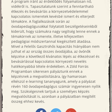
A program iránt az érdeklődés folyamatosan nő,
vidékről is. Tapasztalatunk szerint a fenntartható
étkezés és bevásárlás a környezetvédelemmel
kapcsolatos ismeretek kevésbé ismert és elterjedt
témaköre. A foglalkozások során az
óvodapedagógusokkal folytatott beszélgetéseinkből
kiderült, hogy számukra nagy segítség lenne ennek a
témakörnek az ismerete, illetve kifejezetten
pedagógiai módszertannal kiegészített átadása.
Mivel a Felelős Gasztrohős kapacitás hiányában nem
juthat el az ország összes óvodájába, az óvónők
képzése a következő kívánatos lépés az étkezéssel és
bevásárlással kapcsolatos környezeti nevelés
hatékonyabbá tétele érdekében. A Zöld Forrás
Programban sikeresen pályáztunk ennek a
képzésnek a megvalósítására, így hamarosan
elkészül e-learning tananyagunk, amely a pályázat
révén 160 óvodapedagógus számár ingyenesen nyílik
meg. Szükségesnek tartjuk a személyes képzés
megvalósítását is, azonban a pályázatban megítélt
összeg ehhez kevés.