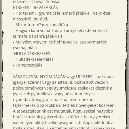
étkezéssel-bevásárlással:
ÉTKEZÉS – BEVÁSÁRLÁS
- Hol terem? (gyümölcsfelismerő játékkal, helyi étel-
messziről jött étel)
- Mikor terem? (szezonalitás)
- Hogyan kapcsolódik ez a környezetvédelemhez?
(almafa-banánfa játékkal)
- Melyiket vegyem és hol? (piac vs. szupermarket,
csomagolás)
HULLADÉKKEZELÉS:
- Hulladékszelektálás
- Komposztálás
VÁSZONZSÁK-NYOMDÁZÁS vagy ÜLTETÉS – az óvoda
igényei szerint vagy az általunk biztosított vászon
péksüteményes vagy gyümölcsös zsákokat díszítik a
gyerekek gyümölcsös vagy péksüteményes
nyomdával, vagy újrahasznált cserepekbe,
tejtermékes dobozokba ültetnek növényeket közösen.
A tapasztalataink azt mutatják, hogy sokkal nagyobb
hatást tudunk gyakorolni a szülőkre, ha a gyerekek
valamilyen aktív tevékenységbe is bekapcsolódnak a
foglalkozás után, s kézzelfogható dolgot visznek haza.