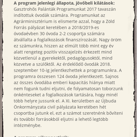
A program jelenlegi állapota, jövőbeli kilátások:
Gasztrohős Palánták Programunkat 2017 tavaszán
indítottuk óvodák számára. Programunkat az
Agrárminisztérium is elismerte azzal, hogy a Zöld
Forrás pályázat keretében a 2018/2019-es
óvodaévben 30 óvoda 2-2 csoportja számára
átvállalta a foglalkozások finanszírozását. Nagy öröm
ez számunkra, hiszen az elmúlt több mint egy év
alatt rengeteg pozitív visszajelzés érkezett mind
közvetlenül a gyerekektől, pedagógusoktól, mind
közvetve a szülőktől. Az érdeklődő óvodák 2018.
szeptember 10-ig jelentkezhettek a programunkra. A
programra összesen 124 óvoda jelentkezett. Sajnos
az összes óvodába emberi kapacitás hiánya miatt
nem fogunk tudni eljutni, de folyamatosan toborzunk
önkénteseket a foglalkozások tartására, hogy minél
több helyre jussunk el. A XI. kerületben az Újbuda
Önkormányzata civil pályázata keretében hét
csoportba jutunk el, ezt a számot szeretnénk bővíteni
és további forrásokból eljutni a lehető legtöbb
intézménybe.