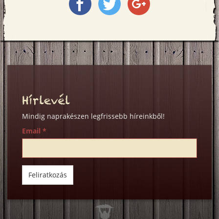
Megosztás
Megosztás
Megosztás
a
a
a
Facebookon
Twitter-
Google+
en
on
Hírlevél
Mindig naprakészen legfrissebb híreinkből!
Email
*
Feliratkozás