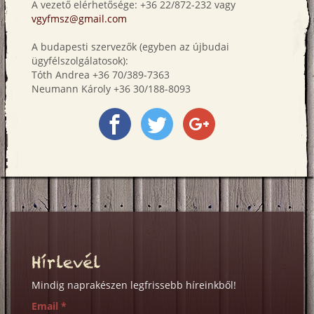
A vezető elérhetősége: +36 22/872-232 vagy
vgyfmsz@gmail.com
A budapesti szervezők (egyben az újbudai
ügyfélszolgálatosok):
Tóth Andrea +36 70/389-7363
Neumann Károly +36 30/188-8093
Megosztás
Megosztás
Megosztás
a
a
a
Facebookon
Twitter-
Google+
en
on
Hírlevél
Mindig naprakészen legfrissebb híreinkből!
Email
*