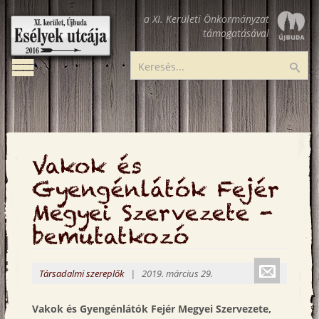
Ugrás
a XI. Kerületi Önkormányzat
a
támogatásával
tartalomra
Toggle
Esélyek
Ker
navigation
utcája
Vakok és
Gyengénlátók Fejér
Megyei Szervezete -
bemutatkozó
Küldé
Társadalmi szereplők
| 2019. március 29.
emailbe
Vakok és Gyengénlátók Fejér Megyei Szervezete,