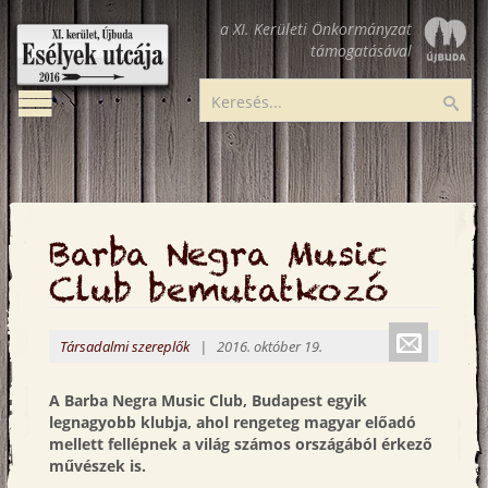
Ugrás
a XI. Kerületi Önkormányzat
a
támogatásával
tartalomra
Toggle
Esélyek
Ker
navigation
utcája
Barba Negra Music
Club bemutatkozó
Küldé
Társadalmi szereplők
| 2016. október 19.
emailbe
A Barba Negra Music Club, Budapest egyik
legnagyobb klubja, ahol rengeteg magyar előadó
mellett fellépnek a világ számos országából érkező
művészek is.