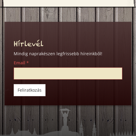
a
a
a
Facebookon
Twitter-
Google+
en
on
Hírlevél
Mindig naprakészen legfrissebb híreinkből!
Email
*
Feliratkozás