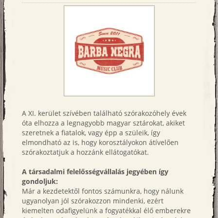
A XI. kerület szívében található szórakozóhely évek
óta elhozza a legnagyobb magyar sztárokat, akiket
szeretnek a fiatalok, vagy épp a szüleik, így
elmondható az is, hogy korosztályokon átívelően
szórakoztatjuk a hozzánk ellátogatókat.
A társadalmi felelősségvállalás jegyében így
gondoljuk:
Már a kezdetektől fontos számunkra, hogy nálunk
ugyanolyan jól szórakozzon mindenki, ezért
kiemelten odafigyelünk a fogyatékkal élő emberekre