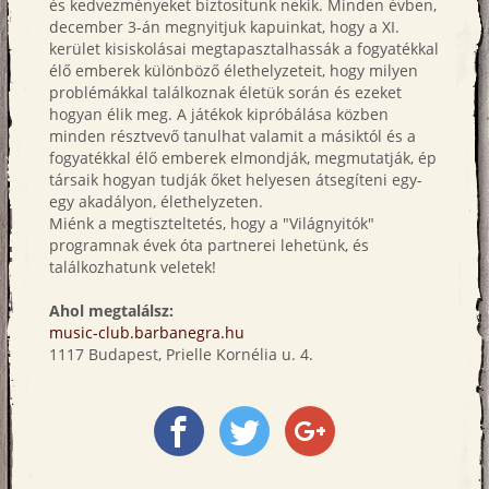
és kedvezményeket biztosítunk nekik. Minden évben,
december 3-án megnyitjuk kapuinkat, hogy a XI.
kerület kisiskolásai megtapasztalhassák a fogyatékkal
élő emberek különböző élethelyzeteit, hogy milyen
problémákkal találkoznak életük során és ezeket
hogyan élik meg. A játékok kipróbálása közben
minden résztvevő tanulhat valamit a másiktól és a
fogyatékkal élő emberek elmondják, megmutatják, ép
társaik hogyan tudják őket helyesen átsegíteni egy-
egy akadályon, élethelyzeten.
Miénk a megtiszteltetés, hogy a "Világnyitók"
programnak évek óta partnerei lehetünk, és
találkozhatunk veletek!
Ahol megtalálsz:
music-club.barbanegra.hu
1117 Budapest, Prielle Kornélia u. 4.
Megosztás
Megosztás
Megosztás