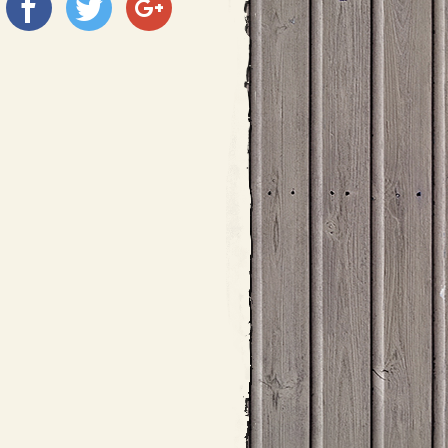
Megosztás
Megosztás
Megosztás
a
a
a
Facebookon
Twitter-
Google+
en
on