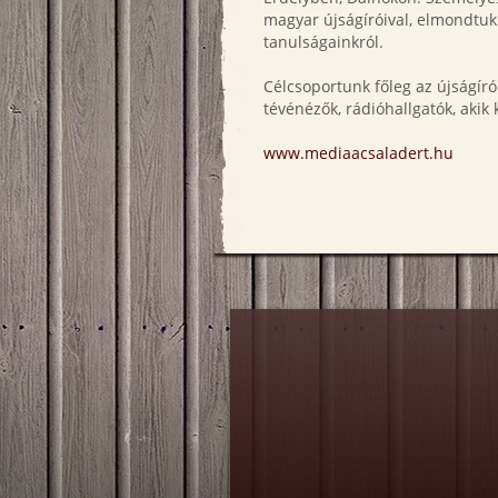
magyar újságíróival, elmondtuk 
tanulságainkról.
Célcsoportunk főleg az újságíró
tévénézők, rádióhallgatók, akik
www.mediaacsaladert.hu