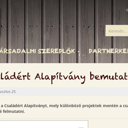
a
ÁRSADALMI SZEREPLŐK
PARTNERK
ládért Alapítvány bemuta
sztus 25.
 a Családért Alapítványt, mely különböző projektek mentén a csa
é felmutatni.