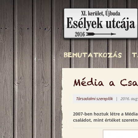
Ugrás
a
tartalomra
Esélyek
utcája
BEMUTATKOZÁS
T
Média a Csa
Társadalmi szereplők
| 2016. augu
2007-ben hoztuk létre a Média
családot, mint értéket szeretn