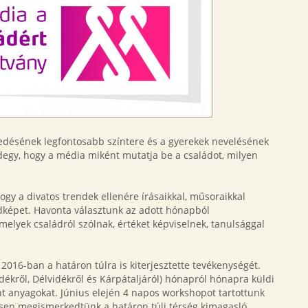
esedésének legfontosabb színtere és a gyerekek nevelésének
egy, hogy a média miként mutatja be a családot, milyen
hogy a divatos trendek ellenére írásaikkal, műsoraikkal
dképet. Havonta választunk az adott hónapból
elyek családról szólnak, értéket képviselnek, tanulsággal
2016-ban a határon túlra is kiterjesztette tevékenységét.
idékről, Délvidékről és Kárpátaljáról) hónapról hónapra küldi
nt anyagokat. Június elején 4 napos workshopot tartottunk
sen megismerkedtünk a határon túli térség kimagasló