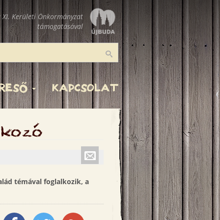
 XI. Kerületi Önkormányzat
támogatásával
Keresés
ERESŐ
KAPCSOLAT
tkozó
Küldés
emailben
lád témával foglalkozik, a