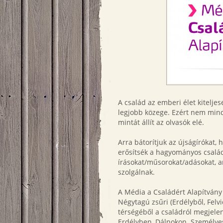
A család az emberi élet kitelj
legjobb közege. Ezért nem mind
mintát állít az olvasók elé.
Arra bátorítjuk az újságírókat, 
erősítsék a hagyományos csalá
írásokat/műsorokat/adásokat, am
szolgálnak.
A Média a Családért Alapítvány 
Négytagú zsűri (Erdélyből, Felv
térségéből a családról megjele
Erdélyben, Dálnokon. Személye