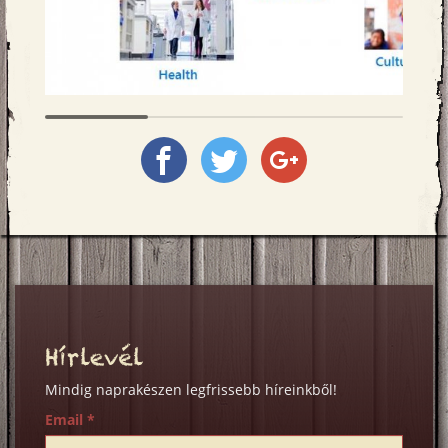
Megosztás
Megosztás
Megosztás
a
a
a
Facebookon
Twitter-
Google+
en
on
Hírlevél
Mindig naprakészen legfrissebb híreinkből!
Email
*