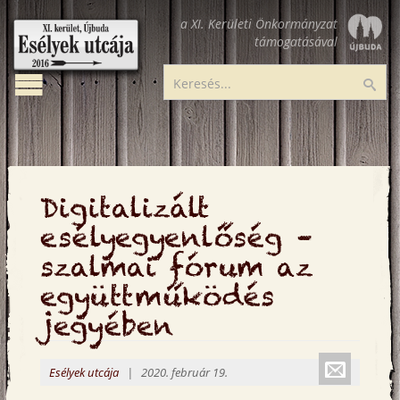
Ugrás
a XI. Kerületi Önkormányzat
a
támogatásával
tartalomra
Toggle
Esélyek
Ker
navigation
utcája
Digitalizált
esélyegyenlőség –
szalmai fórum az
együttműködés
jegyében
Küldé
Esélyek utcája
| 2020. február 19.