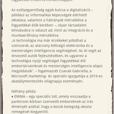
Az esélyegyenlőség egyik kulcsa a digitalizáció –
például az informatikai képességek elérhető
oktatása, valamint a hátrányok mérséklése a
fogyatékkal élők körében –, olyan társadalmi
kihívásokra is választ ad, mint az integráció és a
munkaerőhiány mérséklése.
„A technológia ma már érzékeket pótolhat a
szenzorok, az alacsony költségű elektronika és a
mesterséges intelligencia segítségével. Az AI segít az
önvezető autók fejlesztésében, és ugyanez a
technológia nyújt segítséget fogyatékkal élő
embertársainknak és mesterséges intelligencia alapú
megoldások”. – fogalmazott Csanak Gabriella, a
Microsoft marketing- és operatív igazgatója a 2019-es
akadálymentesítés világnapja eseményén.
Néhány példa:
♦ EMMA – egy speciális toll, amely visszaadja a
parkinson-kórban szenvedő embereknek az írás
élményét azáltal, hogy a kezük betegség okozta
remegését kiegyenlíti.