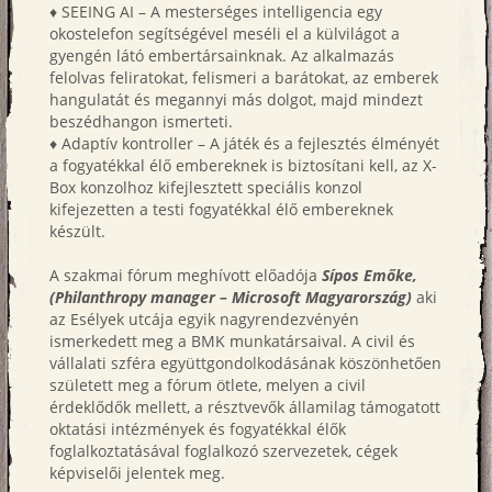
♦ SEEING AI – A mesterséges intelligencia egy
okostelefon segítségével meséli el a külvilágot a
gyengén látó embertársainknak. Az alkalmazás
felolvas feliratokat, felismeri a barátokat, az emberek
hangulatát és megannyi más dolgot, majd mindezt
beszédhangon ismerteti.
♦ Adaptív kontroller – A játék és a fejlesztés élményét
a fogyatékkal élő embereknek is biztosítani kell, az X-
Box konzolhoz kifejlesztett speciális konzol
kifejezetten a testi fogyatékkal élő embereknek
készült.
A szakmai fórum meghívott előadója
Sípos Emőke,
(Philanthropy manager – Microsoft Magyarország)
aki
az Esélyek utcája egyik nagyrendezvényén
ismerkedett meg a BMK munkatársaival. A civil és
vállalati szféra együttgondolkodásának köszönhetően
született meg a fórum ötlete, melyen a civil
érdeklődők mellett, a résztvevők államilag támogatott
oktatási intézmények és fogyatékkal élők
foglalkoztatásával foglalkozó szervezetek, cégek
képviselői jelentek meg.