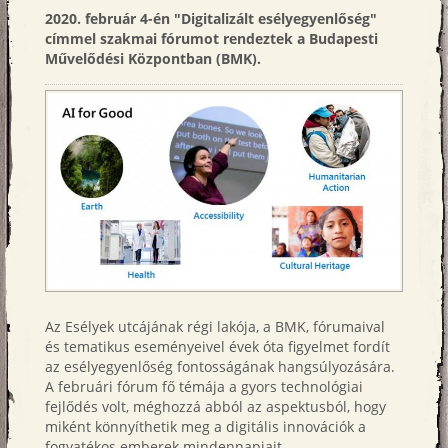
emailbe
2020. február 4-én "Digitalizált esélyegyenlőség"
címmel szakmai fórumot rendeztek a Budapesti
Művelődési Központban (BMK).
Az Esélyek utcájának régi lakója, a BMK, fórumaival
és tematikus eseményeivel évek óta figyelmet fordít
az esélyegyenlőség fontosságának hangsúlyozására.
A februári fórum fő témája a gyors technológiai
fejlődés volt, méghozzá abból az aspektusból, hogy
miként könnyíthetik meg a digitális innovációk a
fogyatékos emberek mindennapjait.