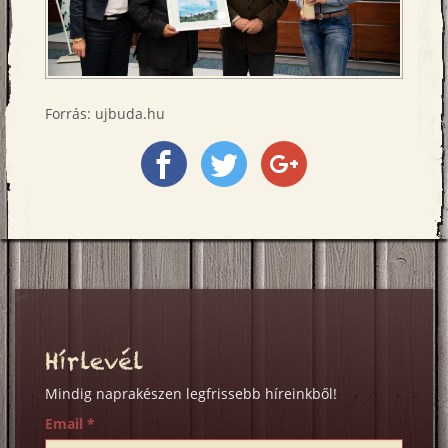
Forrás: ujbuda.hu
Megosztás
Megosztás
Megosztás
a
a
a
Facebookon
Twitter-
Google+
en
on
Hírlevél
Mindig naprakészen legfrissebb híreinkből!
Email
*