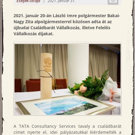
Küldé
Esélyek utcája
| 2021. január 31.
emailbe
2021. j
anuár 20-án László Imre polgármester Bakai-
Nagy Zita alpolgármesterrel közösen adta át az
újbudai Családbarát Vállalkozás, illetve Felelős
Vállalkozás díjakat.
A TATA Consultancy Services tavaly a családbarát
címet nyerte el, idei pályázatukkal kiérdemelték a