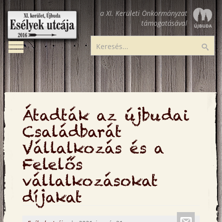
Ugrás
a XI. Kerületi Önkormányzat
a
támogatásával
tartalomra
Toggle
Esélyek
Ker
navigation
utcája
Átadták az újbudai
Családbarát
Vállalkozás és a
Felelős
vállalkozásokat
díjakat