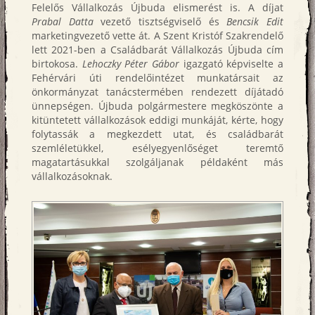
Felelős Vállalkozás Újbuda elismerést is. A díjat
Prabal Datta
vezető tisztségviselő és
Bencsik Edit
marketingvezető vette át. A Szent Kristóf Szakrendelő
lett 2021-ben a Családbarát Vállalkozás Újbuda cím
birtokosa.
Lehoczky Péter Gábor
igazgató képviselte a
Fehérvári úti rendelőintézet munkatársait az
önkormányzat tanácstermében rendezett díjátadó
ünnepségen. Újbuda polgármestere megköszönte a
kitüntetett vállalkozások eddigi munkáját, kérte, hogy
folytassák a megkezdett utat, és családbarát
szemléletükkel, esélyegyenlőséget teremtő
magatartásukkal szolgáljanak példaként más
vállalkozásoknak.