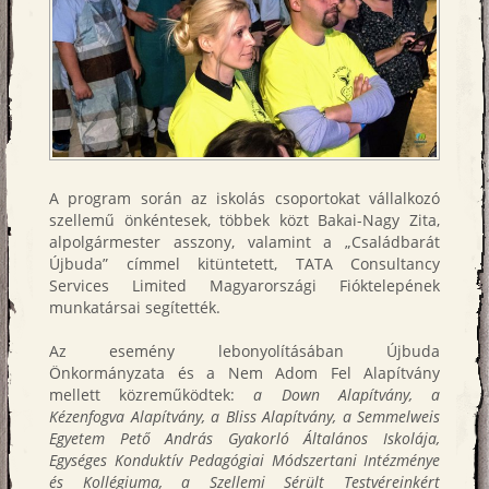
A program során az iskolás csoportokat vállalkozó
szellemű önkéntesek, többek közt Bakai-Nagy Zita,
alpolgármester asszony, valamint a „Családbarát
Újbuda” címmel kitüntetett, TATA Consultancy
Services Limited Magyarországi Fióktelepének
munkatársai segítették.
Az esemény lebonyolításában Újbuda
Önkormányzata és a Nem Adom Fel Alapítvány
mellett közreműködtek:
a Down Alapítvány, a
Kézenfogva Alapítvány, a Bliss Alapítvány, a Semmelweis
Egyetem Pető András Gyakorló Általános Iskolája,
Egységes Konduktív Pedagógiai Módszertani Intézménye
és Kollégiuma, a Szellemi Sérült Testvéreinkért