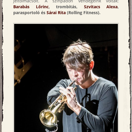
jeltolmácsolt. A színpadon vendégeink voltak:
Barabás Lőrinc
, trombitás,
Szvitacs Alexa
,
parasportoló és
Sárai Rita
(Rolling Fitness).