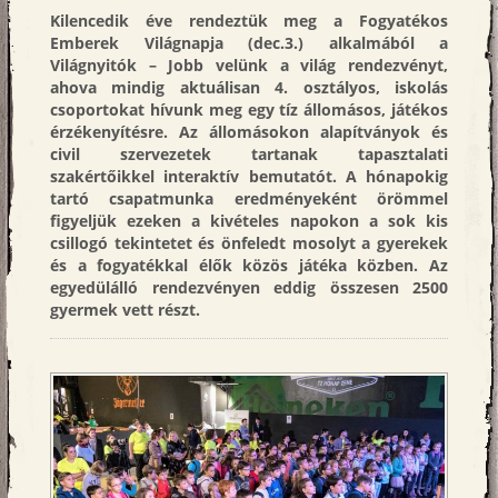
emailbe
Kilencedik éve rendeztük meg a Fogyatékos
Emberek Világnapja (dec.3.) alkalmából a
Világnyitók – Jobb velünk a világ rendezvényt,
ahova mindig aktuálisan 4. osztályos, iskolás
csoportokat hívunk meg egy tíz állomásos, játékos
érzékenyítésre. Az állomásokon alapítványok és
civil szervezetek tartanak tapasztalati
szakértőikkel interaktív bemutatót. A hónapokig
tartó csapatmunka eredményeként örömmel
figyeljük ezeken a kivételes napokon a sok kis
csillogó tekintetet és önfeledt mosolyt a gyerekek
és a fogyatékkal élők közös játéka közben. Az
egyedülálló rendezvényen eddig összesen 2500
gyermek vett részt.