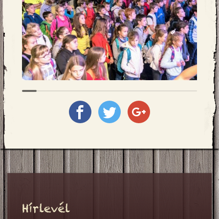
Megosztás
Megosztás
Megosztás
a
a
a
Facebookon
Twitter-
Google+
en
on
Hírlevél