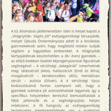
A tíz állomásos játékmenetben idén is helyet kapott a
„Világnyitók– Segíts jól!” esélyegyenlőségi társasjáték,
melyet Újbuda Önkormányzata adott ki a kisiskolás
gyermekeknek azért, hogy megfelelő módon tudják
segíteni a fogyatékos embereket. A Világnyitók
kártyajátéknak köszönhetően a (8+ éves) gyerekek, –
az előző években kiadott képregénysorozat figuráinak
segítségével – 4 sérültségi „kategóriát” ismerhetnek
meg: látássérült (Alex), hallássérült (Endi és Míra),
mozgássérült – kerekesszékes (Alíz), mentálisan
sérült – autista (Olivér). A 4 sérültségi típus
kiválasztásánál fontos szempont volt, hogy a
gyerekek számára jól azonosíthatóak legyenek, így a
specifikus helyzeteken keresztül bemutathatóak a
főbb jellemzők és a segítségnyújtás helyes
módszerei. A fő hangsúly az esélyegyenlőség
természetes megteremtődésén van, a gyakorlati