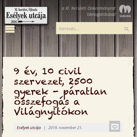
Ugrás
a XI. Kerületi Önkormányzat
a
támogatásával
tartalomra
Toggle
Esélyek
Ker
navigation
utcája
9 év, 10 civil
szervezet, 2500
gyerek - páratlan
összefogás a
Világnyitókon
Küldé
Esélyek utcája
| 2019. november 21.